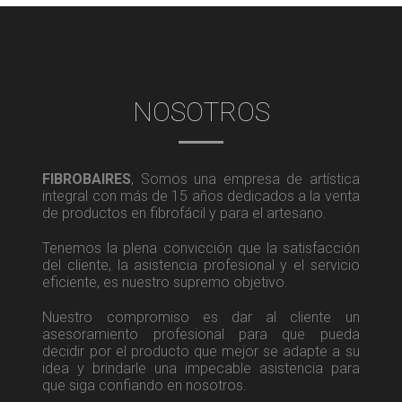
NOSOTROS
FIBROBAIRES
, Somos una empresa de artística
integral con más de 15 años dedicados a la venta
de productos en fibrofácil y para el artesano.
Tenemos la plena convicción que la satisfacción
del cliente, la asistencia profesional y el servicio
eficiente, es nuestro supremo objetivo.
Nuestro compromiso es dar al cliente un
asesoramiento profesional para que pueda
decidir por el producto que mejor se adapte a su
idea y brindarle una impecable asistencia para
que siga confiando en nosotros.