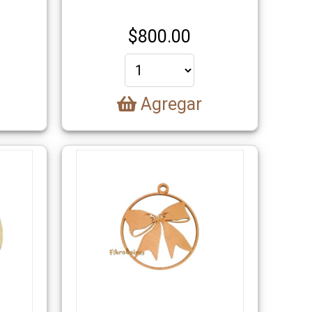
$
800.00
Agregar