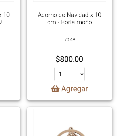
x 10
Adorno de Navidad x 10
 2
cm - Borla moño
70-48
$
800.00
Agregar