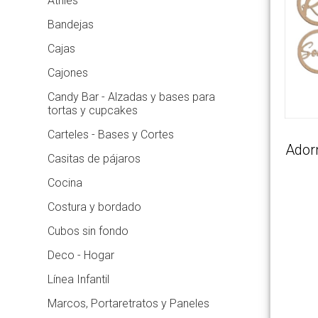
Atriles
Bandejas
Cajas
Cajones
Candy Bar - Alzadas y bases para
tortas y cupcakes
Nosotros
Carteles - Bases y Cortes
Ador
Casitas de pájaros
Novedades
Cocina
Productos
Costura y bordado
Cubos sin fondo
Como
Deco - Hogar
Comprar
Línea Infantil
Marcos, Portaretratos y Paneles
Ubicación