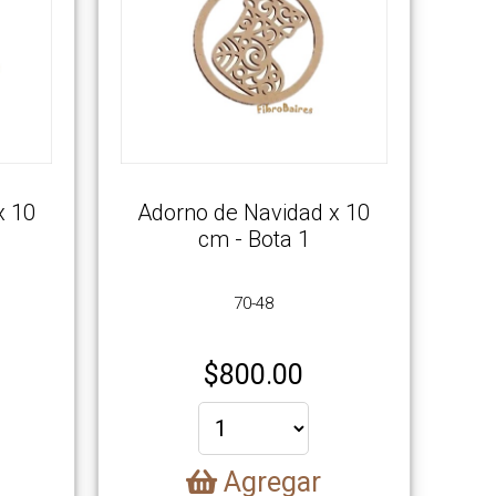
x 10
Adorno de Navidad x 10
o
cm - Bota 1
70-48
$
800.00
Agregar