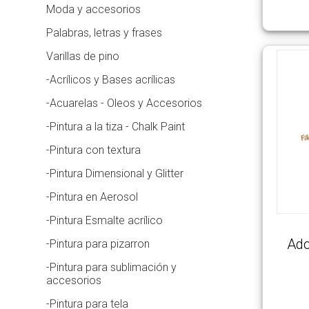
Moda y accesorios
Videos
Palabras, letras y frases
Varillas de pino
Galería
-Acrílicos y Bases acrílicas
de
-Acuarelas - Oleos y Accesorios
Imágenes
-Pintura a la tiza - Chalk Paint
-Pintura con textura
Contacto
-Pintura Dimensional y Glitter
Carrito
-Pintura en Aerosol
-Pintura Esmalte acrílico
Ado
-Pintura para pizarron
-Pintura para sublimación y
accesorios
-Pintura para tela