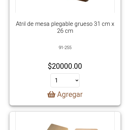
Productos
Como
Atril de mesa plegable grueso 31 cm x
Comprar
26 cm
Ubicación
91-255
Videos
$
20000.00
Galería
de
Agregar
Imágenes
Contacto